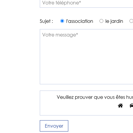
Veuillez
Sujet :
l'association
le jardin
laisser
ce
champ
vide.
Veuillez prouver que vous êtes h